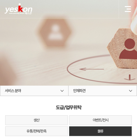
(주)예스콘씨에스
(주)예스콘씨에스
KOREA OUTSOURCING NETWORK
사람과 사람의 인연을 소중히 여기는 기업 (주)예스콘씨에스의 문은 항상 열려있습니다.
서비스 분야
인재파견
도급/업무위탁
생산
이벤트/전시
유통/판매/판촉
물류