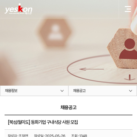
(주)예스콘씨에스
(주)예스콘씨에스
KOREA OUTSOURCING NETWORK
사람과 사람의 인연을 소중히 여기는 기업 (주)예스콘씨에스의 문은 항상 열려있습니다.
채용정보
채용공고
채용공고
[북성/월미도] 동화기업 구내식당 사원 모집
작성자 :
조정연
작성일 :
2025-05-26
조회 :
1348